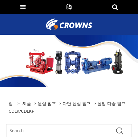
집
>
제품
>
원심 펌프
>
다단 원심 펌프
> 몰입 다중 펌프
CDLK/CDLKF