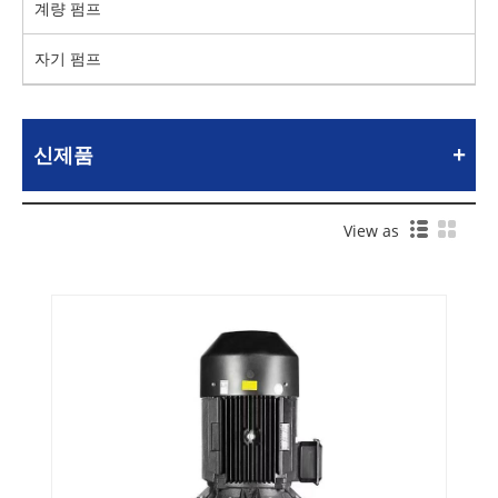
계량 펌프
자기 펌프
신제품
View as