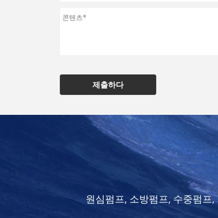
제출하다
원심펌프, 소방펌프, 수중펌프